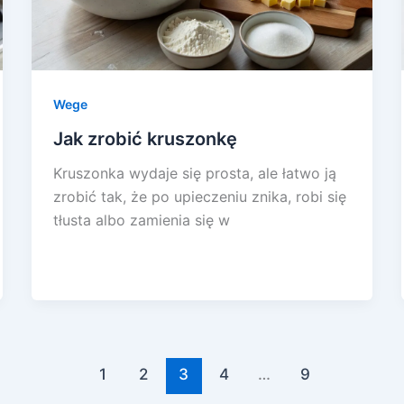
Wege
Jak zrobić kruszonkę
Kruszonka wydaje się prosta, ale łatwo ją
zrobić tak, że po upieczeniu znika, robi się
tłusta albo zamienia się w
1
2
3
4
…
9