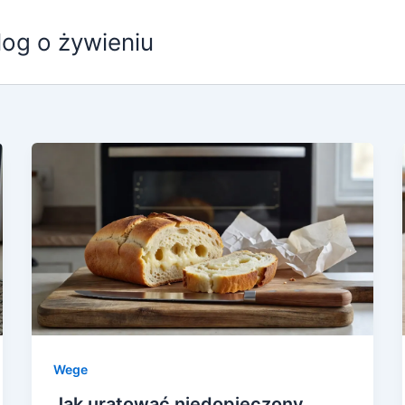
log o żywieniu
Wege
Jak uratować niedopieczony