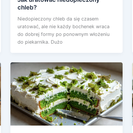
chleb?
Niedopieczony chleb da się czasem
uratować, ale nie każdy bochenek wraca
do dobrej formy po ponownym włożeniu
do piekarnika. Dużo