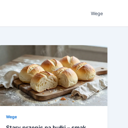
Wege
Wege
Stary przepis na bułki – smak