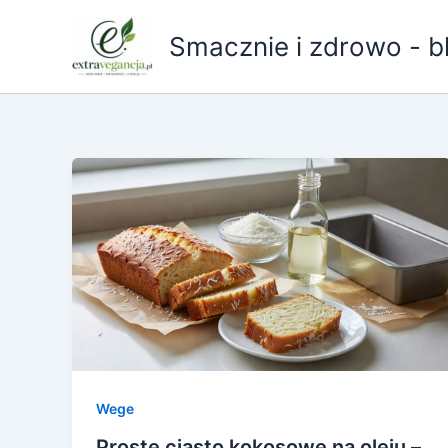
Przejdź
do
Smacznie i zdrowo - b
treści
Wege
Proste ciasto kokosowe na oleju –