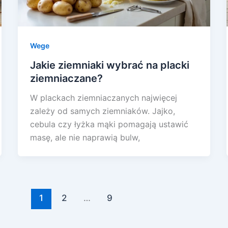
Wege
Jakie ziemniaki wybrać na placki
ziemniaczane?
W plackach ziemniaczanych najwięcej
zależy od samych ziemniaków. Jajko,
cebula czy łyżka mąki pomagają ustawić
masę, ale nie naprawią bulw,
1
2
…
9