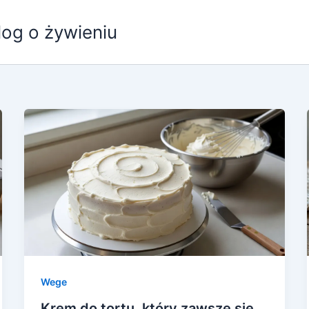
log o żywieniu
Wege
Krem do tortu, który zawsze się