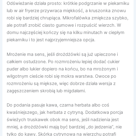
Odświeżanie działa prosto: krótkie podgrzanie w piekarniku
lub w air fryerze przywraca miękkość, a kruszonka znowu
robi się bardziej chrupiąca. Mikrofalówka zmiękcza szybko,
ale potrafi zrobić ciasto gumowe i rozpuścić wierzch. W
domu najczęściej kończy się na kilku minutach w ciepłym
piekarniku i to jest najprzyjemniejsza opcja.
Mrożenie ma sens, jeśli drożdżówki są już upieczone i
całkiem ostudzone. Po rozmrożeniu lepiej dodać cukier
puder albo lukier dopiero na końcu, bo na mrożonym i
wilgotnym cieście robi się mokra warstwa. Owoce po
rozmrożeniu są miększe, więc dobrze działa wersja z
zagęszczeniem skrobią lub migdałami.
Do podania pasuje kawa, czarna herbata albo coś
kwaśniejszego, jak herbata z cytryną. Dodatkowa porcja
świeżych truskawek obok ma sens, jeśli nadzienia jest
mniej, a drożdżówki mają być bardziej „do jedzenia”, nie
tylko do kawy. Skórka cytrynowa na wierzchu potrafi