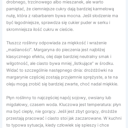
drobnego, trzcinowego albo mieszanek, ale warto
pamiętać, że ciemniejsze cukry dają bardziej karmelową
nutę, która z rabarbarem bywa mocna. Jeśli słodzenie ma
być łagodniejsze, sprawdza się cukier puder w serku i
skromniejsza ilość cukru w cieście.
Tłuszcz roślinny odpowiada za miękkość i wrażenie
„maślaności”. Margaryna do pieczenia jest najbliżej
klasycznego efektu, olej daje bardziej neutralny smak i
wilgotność, ale ciasto bywa mniej „listkujące” w środku.
Widać to szczególnie następnego dnia: drożdżówki na
margarynie częściej zostają przyjemnie sprężyste, a te na
oleju mogą zrobić się bardziej zwarte, choć nadal miękkie.
Płyn roślinny to najczęściej napój sojowy, owsiany lub
migdałowy, czasem woda. Kluczowa jest temperatura: płyn
ma być ciepły, nie gorący. Jeśli jest zbyt gorący, drożdże
przestają pracować i ciasto stoi jak zaczarowane. W kuchni
to typowa sytuacja, kiedy człowiek się spieszy i chce