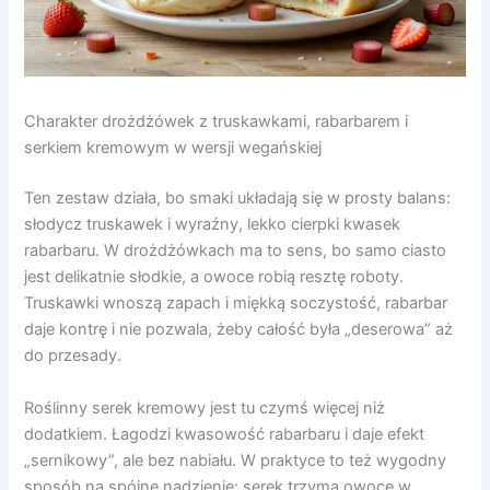
Charakter drożdżówek z truskawkami, rabarbarem i
serkiem kremowym w wersji wegańskiej
Ten zestaw działa, bo smaki układają się w prosty balans:
słodycz truskawek i wyraźny, lekko cierpki kwasek
rabarbaru. W drożdżówkach ma to sens, bo samo ciasto
jest delikatnie słodkie, a owoce robią resztę roboty.
Truskawki wnoszą zapach i miękką soczystość, rabarbar
daje kontrę i nie pozwala, żeby całość była „deserowa” aż
do przesady.
Roślinny serek kremowy jest tu czymś więcej niż
dodatkiem. Łagodzi kwasowość rabarbaru i daje efekt
„sernikowy”, ale bez nabiału. W praktyce to też wygodny
sposób na spójne nadzienie: serek trzyma owoce w