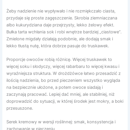
Żeby nadzienie nie wypływało i nie rozmiękczało ciasta,
przydaje się proste zagęszczenie. Skrobia ziemniaczana
albo kukurydziana daje przejrzysty, lekko żelowy efekt.
Bułka tarta wchłania sok i robi wnętrze bardziej „ciastowe”.
Zmielone migdały działają podobnie, ale dodają smak i
lekko tłustą nutę, która dobrze pasuje do truskawek.
Proporcje owoców robią różnicę. Więcej truskawek to
więcej soku i słodyczy, więcej rabarbaru to więcej kwasu i
wyraźniejsza struktura. W drożdżówce łatwo przesadzić z
ilością nadzienia, bo przed pieczeniem wszystko wygląda
na bezpiecznie ułożone, a potem owoce siadają i
zaczynają pracować. Lepiej dać mniej, ale stabilniej, niż
doprowadzić do sytuacji, w której środek jest mokry, a boki
przesuszone.
Serek kremowy w wersji roślinnej: smak, konsystencja i
zachowanie w pieczeniu