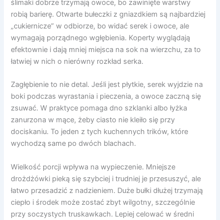
ślimaki dobrze trzymają owoce, bo zawinięte warstwy
robią barierę. Otwarte bułeczki z gniazdkiem są najbardziej
„cukiernicze” w odbiorze, bo widać serek i owoce, ale
wymagają porządnego wgłębienia. Koperty wyglądają
efektownie i dają mniej miejsca na sok na wierzchu, za to
łatwiej w nich o nierówny rozkład serka.
Zagłębienie to nie detal. Jeśli jest płytkie, serek wyjdzie na
boki podczas wyrastania i pieczenia, a owoce zaczną się
zsuwać. W praktyce pomaga dno szklanki albo łyżka
zanurzona w mące, żeby ciasto nie kleiło się przy
dociskaniu. To jeden z tych kuchennych trików, które
wychodzą same po dwóch blachach.
Wielkość porcji wpływa na wypieczenie. Mniejsze
drożdżówki pieką się szybciej i trudniej je przesuszyć, ale
łatwo przesadzić z nadzieniem. Duże bułki dłużej trzymają
ciepło i środek może zostać zbyt wilgotny, szczególnie
przy soczystych truskawkach. Lepiej celować w średni