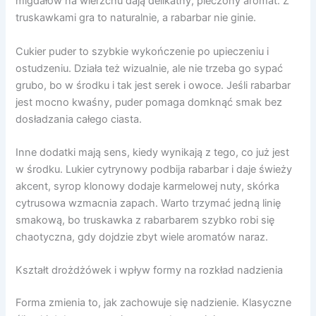
migdałów na wierzchu dają delikatny, pieczony aromat. Z
truskawkami gra to naturalnie, a rabarbar nie ginie.
Cukier puder to szybkie wykończenie po upieczeniu i
ostudzeniu. Działa też wizualnie, ale nie trzeba go sypać
grubo, bo w środku i tak jest serek i owoce. Jeśli rabarbar
jest mocno kwaśny, puder pomaga domknąć smak bez
dosładzania całego ciasta.
Inne dodatki mają sens, kiedy wynikają z tego, co już jest
w środku. Lukier cytrynowy podbija rabarbar i daje świeży
akcent, syrop klonowy dodaje karmelowej nuty, skórka
cytrusowa wzmacnia zapach. Warto trzymać jedną linię
smakową, bo truskawka z rabarbarem szybko robi się
chaotyczna, gdy dojdzie zbyt wiele aromatów naraz.
Kształt drożdżówek i wpływ formy na rozkład nadzienia
Forma zmienia to, jak zachowuje się nadzienie. Klasyczne