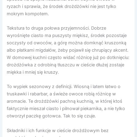
ryzach i sprawia, że środek drożdżówki nie jest tylko
mokrym kompotem.
Tekstura to druga połowa przyjemności. Dobrze
wyrośnięte ciasto ma puszysty miękisz, środek pozostaje
soczysty od owoców, a górę można domknąć kruszonką
albo płatkami migdałów, żeby pojawił się chrupiący akcent.
W domowej kuchni często widać różnicę już po dotknięciu:
drożdżówka z odrobiną tłuszczu w cieście dłużej zostaje
miękka i mniej się kruszy.
To wypiek sezonowy z definicji. Wiosną i latem łatwo o
truskawki i rabarbar, a świeże owoce robią różnicę w
aromacie. Te drożdżówki pachną kuchnią, w której ktoś
faktycznie mieszał ciasto i pilnował piekarnika, a nie tylko
otworzył paczkę gotowca. Tak to się czuje.
Składniki i ich funkcje w cieście drożdżowym bez