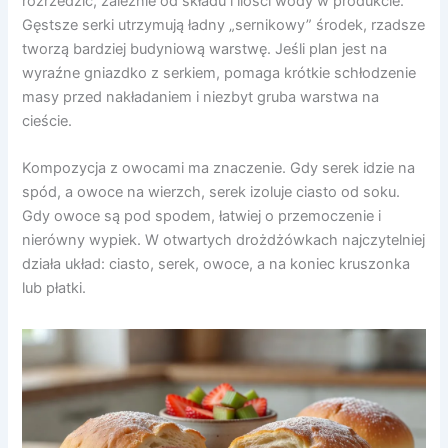
rozrzedzić, zależnie od składu i ilości wody w produkcie.
Gęstsze serki utrzymują ładny „sernikowy” środek, rzadsze
tworzą bardziej budyniową warstwę. Jeśli plan jest na
wyraźne gniazdko z serkiem, pomaga krótkie schłodzenie
masy przed nakładaniem i niezbyt gruba warstwa na
cieście.
Kompozycja z owocami ma znaczenie. Gdy serek idzie na
spód, a owoce na wierzch, serek izoluje ciasto od soku.
Gdy owoce są pod spodem, łatwiej o przemoczenie i
nierówny wypiek. W otwartych drożdżówkach najczytelniej
działa układ: ciasto, serek, owoce, a na koniec kruszonka
lub płatki.