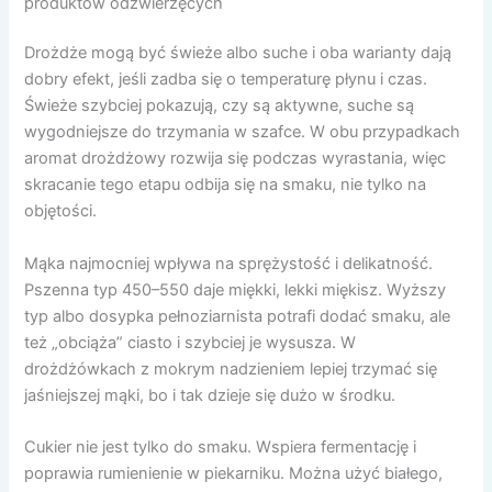
produktów odzwierzęcych
Drożdże mogą być świeże albo suche i oba warianty dają
dobry efekt, jeśli zadba się o temperaturę płynu i czas.
Świeże szybciej pokazują, czy są aktywne, suche są
wygodniejsze do trzymania w szafce. W obu przypadkach
aromat drożdżowy rozwija się podczas wyrastania, więc
skracanie tego etapu odbija się na smaku, nie tylko na
objętości.
Mąka najmocniej wpływa na sprężystość i delikatność.
Pszenna typ 450–550 daje miękki, lekki miękisz. Wyższy
typ albo dosypka pełnoziarnista potrafi dodać smaku, ale
też „obciąża” ciasto i szybciej je wysusza. W
drożdżówkach z mokrym nadzieniem lepiej trzymać się
jaśniejszej mąki, bo i tak dzieje się dużo w środku.
Cukier nie jest tylko do smaku. Wspiera fermentację i
poprawia rumienienie w piekarniku. Można użyć białego,