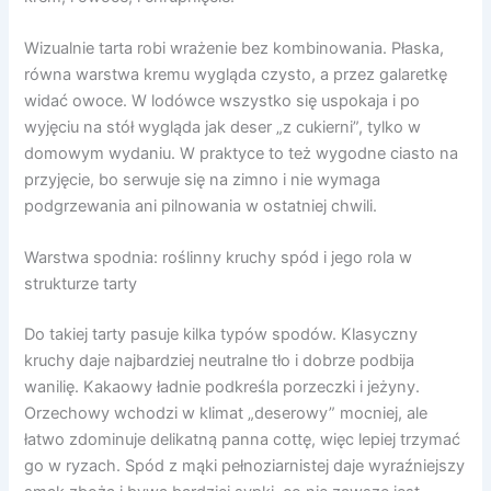
Wizualnie tarta robi wrażenie bez kombinowania. Płaska,
równa warstwa kremu wygląda czysto, a przez galaretkę
widać owoce. W lodówce wszystko się uspokaja i po
wyjęciu na stół wygląda jak deser „z cukierni”, tylko w
domowym wydaniu. W praktyce to też wygodne ciasto na
przyjęcie, bo serwuje się na zimno i nie wymaga
podgrzewania ani pilnowania w ostatniej chwili.
Warstwa spodnia: roślinny kruchy spód i jego rola w
strukturze tarty
Do takiej tarty pasuje kilka typów spodów. Klasyczny
kruchy daje najbardziej neutralne tło i dobrze podbija
wanilię. Kakaowy ładnie podkreśla porzeczki i jeżyny.
Orzechowy wchodzi w klimat „deserowy” mocniej, ale
łatwo zdominuje delikatną panna cottę, więc lepiej trzymać
go w ryzach. Spód z mąki pełnoziarnistej daje wyraźniejszy