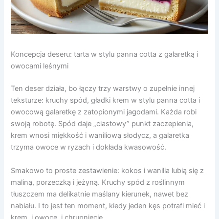
Koncepcja deseru: tarta w stylu panna cotta z galaretką i
owocami leśnymi
Ten deser działa, bo łączy trzy warstwy o zupełnie innej
teksturze: kruchy spód, gładki krem w stylu panna cotta i
owocową galaretkę z zatopionymi jagodami. Każda robi
swoją robotę. Spód daje „ciastowy” punkt zaczepienia,
krem wnosi miękkość i waniliową słodycz, a galaretka
trzyma owoce w ryzach i dokłada kwasowość.
Smakowo to proste zestawienie: kokos i wanilia lubią się z
maliną, porzeczką i jeżyną. Kruchy spód z roślinnym
tłuszczem ma delikatnie maślany kierunek, nawet bez
nabiału. I to jest ten moment, kiedy jeden kęs potrafi mieć i
krem, i owoce, i chrupnięcie.