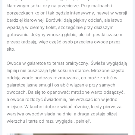
klarownym soku, czy na przecierze. Przy malinach i
porzeczkach kolor i tak będzie intensywny, nawet w wersji
bardziej klarownej. Borówki dają piękny odcień, ale łatwo
wpadają w ciemny fiolet, szczególnie przy dłuższym
gotowaniu. Jeżyny wnoszą głębię, ale ich pestki czasem
przeszkadzają, więc część osób przeciera owoce przez
sito.
Owoce w galaretce to temat praktyczny. Świeże wyglądają
lepiej i nie puszczają tyle soku na starcie. Mrożone często
oddają wodę podczas rozmrażania, co może zrobić w
galaretce jasne smugi i osłabić wiązanie przy samych
owocach. Da się to opanować: mrożone warto odsączyć,
a owoce rozłożyć świadomie, nie wrzucać ich w jedno
miejsce. W kuchni dobrze widać różnicę, kiedy pierwsza
warstwa owoców siada na dnie, a druga zostaje bliżej
wierzchu i tarta od razu wygląda „pełniej”.