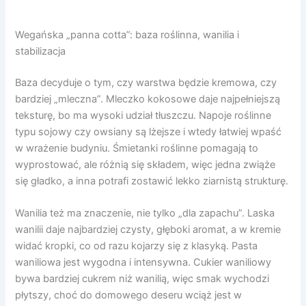
Wegańska „panna cotta”: baza roślinna, wanilia i
stabilizacja
Baza decyduje o tym, czy warstwa będzie kremowa, czy
bardziej „mleczna”. Mleczko kokosowe daje najpełniejszą
teksturę, bo ma wysoki udział tłuszczu. Napoje roślinne
typu sojowy czy owsiany są lżejsze i wtedy łatwiej wpaść
w wrażenie budyniu. Śmietanki roślinne pomagają to
wyprostować, ale różnią się składem, więc jedna zwiąże
się gładko, a inna potrafi zostawić lekko ziarnistą strukturę.
Wanilia też ma znaczenie, nie tylko „dla zapachu”. Laska
wanilii daje najbardziej czysty, głęboki aromat, a w kremie
widać kropki, co od razu kojarzy się z klasyką. Pasta
waniliowa jest wygodna i intensywna. Cukier waniliowy
bywa bardziej cukrem niż wanilią, więc smak wychodzi
płytszy, choć do domowego deseru wciąż jest w