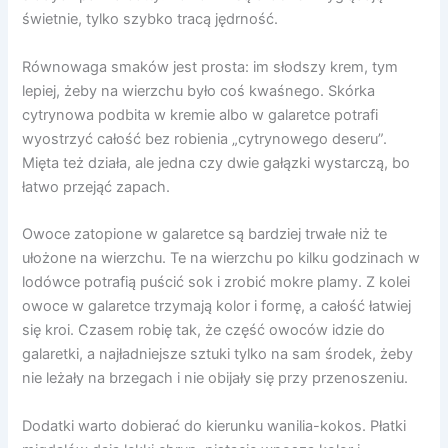
świetnie, tylko szybko tracą jędrność.
Równowaga smaków jest prosta: im słodszy krem, tym
lepiej, żeby na wierzchu było coś kwaśnego. Skórka
cytrynowa podbita w kremie albo w galaretce potrafi
wyostrzyć całość bez robienia „cytrynowego deseru”.
Mięta też działa, ale jedna czy dwie gałązki wystarczą, bo
łatwo przejąć zapach.
Owoce zatopione w galaretce są bardziej trwałe niż te
ułożone na wierzchu. Te na wierzchu po kilku godzinach w
lodówce potrafią puścić sok i zrobić mokre plamy. Z kolei
owoce w galaretce trzymają kolor i formę, a całość łatwiej
się kroi. Czasem robię tak, że część owoców idzie do
galaretki, a najładniejsze sztuki tylko na sam środek, żeby
nie leżały na brzegach i nie obijały się przy przenoszeniu.
Dodatki warto dobierać do kierunku wanilia-kokos. Płatki