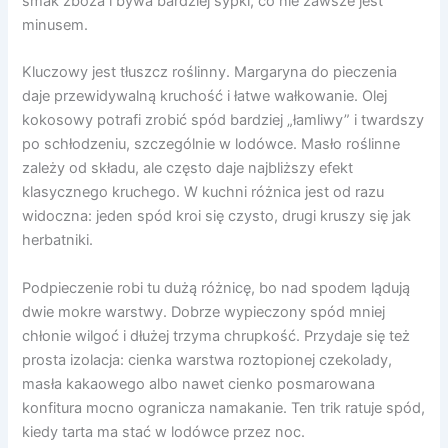
smak zboża i bywa bardziej sypki, co nie zawsze jest
minusem.
Kluczowy jest tłuszcz roślinny. Margaryna do pieczenia
daje przewidywalną kruchość i łatwe wałkowanie. Olej
kokosowy potrafi zrobić spód bardziej „łamliwy” i twardszy
po schłodzeniu, szczególnie w lodówce. Masło roślinne
zależy od składu, ale często daje najbliższy efekt
klasycznego kruchego. W kuchni różnica jest od razu
widoczna: jeden spód kroi się czysto, drugi kruszy się jak
herbatniki.
Podpieczenie robi tu dużą różnicę, bo nad spodem lądują
dwie mokre warstwy. Dobrze wypieczony spód mniej
chłonie wilgoć i dłużej trzyma chrupkość. Przydaje się też
prosta izolacja: cienka warstwa roztopionej czekolady,
masła kakaowego albo nawet cienko posmarowana
konfitura mocno ogranicza namakanie. Ten trik ratuje spód,
kiedy tarta ma stać w lodówce przez noc.