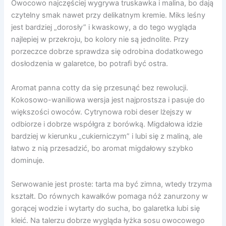
Owocowo najczęściej wygrywa truskawka i malina, bo dają
czytelny smak nawet przy delikatnym kremie. Miks leśny
jest bardziej „dorosły” i kwaskowy, a do tego wygląda
najlepiej w przekroju, bo kolory nie są jednolite. Przy
porzeczce dobrze sprawdza się odrobina dodatkowego
dosłodzenia w galaretce, bo potrafi być ostra.
Aromat panna cotty da się przesunąć bez rewolucji.
Kokosowo-waniliowa wersja jest najprostsza i pasuje do
większości owoców. Cytrynowa robi deser lżejszy w
odbiorze i dobrze współgra z borówką. Migdałowa idzie
bardziej w kierunku „cukierniczym” i lubi się z maliną, ale
łatwo z nią przesadzić, bo aromat migdałowy szybko
dominuje.
Serwowanie jest proste: tarta ma być zimna, wtedy trzyma
kształt. Do równych kawałków pomaga nóż zanurzony w
gorącej wodzie i wytarty do sucha, bo galaretka lubi się
kleić. Na talerzu dobrze wygląda łyżka sosu owocowego