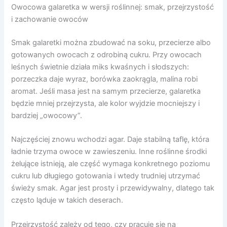
Owocowa galaretka w wersji roślinnej: smak, przejrzystość
i zachowanie owoców
Smak galaretki można zbudować na soku, przecierze albo
gotowanych owocach z odrobiną cukru. Przy owocach
leśnych świetnie działa miks kwaśnych i słodszych:
porzeczka daje wyraz, borówka zaokrągla, malina robi
aromat. Jeśli masa jest na samym przecierze, galaretka
będzie mniej przejrzysta, ale kolor wyjdzie mocniejszy i
bardziej „owocowy”.
Najczęściej znowu wchodzi agar. Daje stabilną taflę, która
ładnie trzyma owoce w zawieszeniu. Inne roślinne środki
żelujące istnieją, ale część wymaga konkretnego poziomu
cukru lub długiego gotowania i wtedy trudniej utrzymać
świeży smak. Agar jest prosty i przewidywalny, dlatego tak
często ląduje w takich deserach.
Przejrzystość zależy od tego, czy pracuje się na