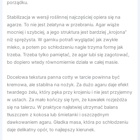
porządku.
Stabilizacja w wersji roślinnej najczęściej opiera się na
agarze. To nie jest żelatyna w przebraniu. Agar wiąże
mocniej i szybciej, a jego struktura jest bardziej „krojona”
niż sprężysta. W garnku potrafi wyglądać jak zwykłe
mleko, a potem po schłodzeniu nagle trzyma formę jak
trzeba. Trzeba tylko pamiętać, że agar lubi się zagotować,
bo dopiero wtedy równomiernie działa w całej masie.
Docelowa tekstura panna cotty w tarcie powinna być
kremowa, ale stabilna na nożyk. Za dużo agaru daje efekt
twardego żelu, który pęka przy krojeniu i nie jest przyjemny
w ustach. Za mało kończy się tym, że kawałek rozjeżdża
się na talerzu. W praktyce najłatwiej utrzymać balans
tłuszczem z kokosa lub śmietanki i oszczędnym
dawkowaniem agaru. Gładka masa, która po schłodzeniu
daje delikatny opór, to najlepszy kierunek.