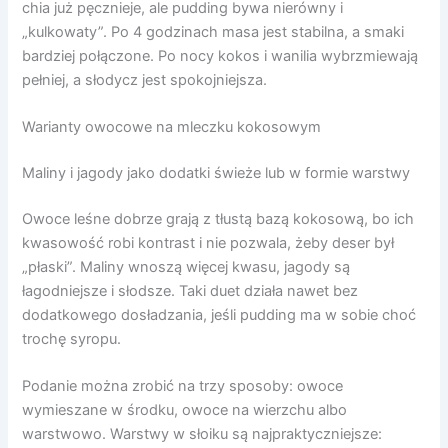
chia już pęcznieje, ale pudding bywa nierówny i
„kulkowaty”. Po 4 godzinach masa jest stabilna, a smaki
bardziej połączone. Po nocy kokos i wanilia wybrzmiewają
pełniej, a słodycz jest spokojniejsza.
Warianty owocowe na mleczku kokosowym
Maliny i jagody jako dodatki świeże lub w formie warstwy
Owoce leśne dobrze grają z tłustą bazą kokosową, bo ich
kwasowość robi kontrast i nie pozwala, żeby deser był
„płaski”. Maliny wnoszą więcej kwasu, jagody są
łagodniejsze i słodsze. Taki duet działa nawet bez
dodatkowego dosładzania, jeśli pudding ma w sobie choć
trochę syropu.
Podanie można zrobić na trzy sposoby: owoce
wymieszane w środku, owoce na wierzchu albo
warstwowo. Warstwy w słoiku są najpraktyczniejsze: