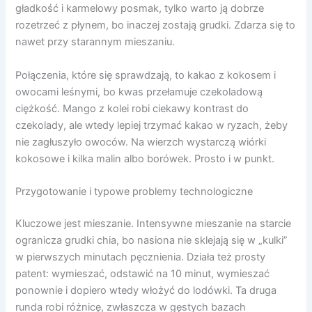
gładkość i karmelowy posmak, tylko warto ją dobrze
rozetrzeć z płynem, bo inaczej zostają grudki. Zdarza się to
nawet przy starannym mieszaniu.
Połączenia, które się sprawdzają, to kakao z kokosem i
owocami leśnymi, bo kwas przełamuje czekoladową
ciężkość. Mango z kolei robi ciekawy kontrast do
czekolady, ale wtedy lepiej trzymać kakao w ryzach, żeby
nie zagłuszyło owoców. Na wierzch wystarczą wiórki
kokosowe i kilka malin albo borówek. Prosto i w punkt.
Przygotowanie i typowe problemy technologiczne
Kluczowe jest mieszanie. Intensywne mieszanie na starcie
ogranicza grudki chia, bo nasiona nie sklejają się w „kulki”
w pierwszych minutach pęcznienia. Działa też prosty
patent: wymieszać, odstawić na 10 minut, wymieszać
ponownie i dopiero wtedy włożyć do lodówki. Ta druga
runda robi różnicę, zwłaszcza w gęstych bazach