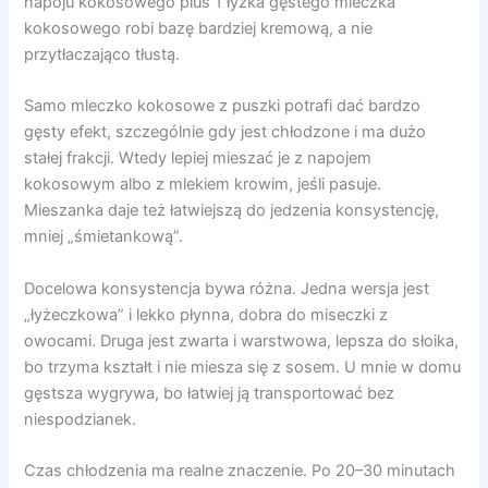
napoju kokosowego plus 1 łyżka gęstego mleczka
kokosowego robi bazę bardziej kremową, a nie
przytłaczająco tłustą.
Samo mleczko kokosowe z puszki potrafi dać bardzo
gęsty efekt, szczególnie gdy jest chłodzone i ma dużo
stałej frakcji. Wtedy lepiej mieszać je z napojem
kokosowym albo z mlekiem krowim, jeśli pasuje.
Mieszanka daje też łatwiejszą do jedzenia konsystencję,
mniej „śmietankową”.
Docelowa konsystencja bywa różna. Jedna wersja jest
„łyżeczkowa” i lekko płynna, dobra do miseczki z
owocami. Druga jest zwarta i warstwowa, lepsza do słoika,
bo trzyma kształt i nie miesza się z sosem. U mnie w domu
gęstsza wygrywa, bo łatwiej ją transportować bez
niespodzianek.
Czas chłodzenia ma realne znaczenie. Po 20–30 minutach