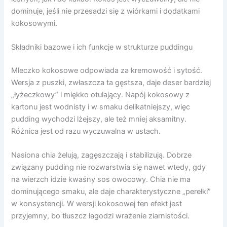
dominuje, jeśli nie przesadzi się z wiórkami i dodatkami
kokosowymi.
Składniki bazowe i ich funkcje w strukturze puddingu
Mleczko kokosowe odpowiada za kremowość i sytość.
Wersja z puszki, zwłaszcza ta gęstsza, daje deser bardziej
„łyżeczkowy” i miękko otulający. Napój kokosowy z
kartonu jest wodnisty i w smaku delikatniejszy, więc
pudding wychodzi lżejszy, ale też mniej aksamitny.
Różnica jest od razu wyczuwalna w ustach.
Nasiona chia żelują, zagęszczają i stabilizują. Dobrze
związany pudding nie rozwarstwia się nawet wtedy, gdy
na wierzch idzie kwaśny sos owocowy. Chia nie ma
dominującego smaku, ale daje charakterystyczne „perełki”
w konsystencji. W wersji kokosowej ten efekt jest
przyjemny, bo tłuszcz łagodzi wrażenie ziarnistości.