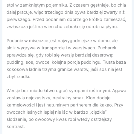
stoi w zamkniętym pojemniku. Z czasem gęstnieje, bo chia
dalej pracuje, więc trzeciego dnia bywa bardziej zwarty niż
pierwszego. Przed podaniem dobrze go krótko zamieszać,
zwłaszcza jeśli na wierzchu zebrała się odrobina płynu.
Podanie w miseczce jest najwygodniejsze w domu, ale
słoik wygrywa w transporcie i w warstwach. Pucharek
sprawdza się, gdy robi się wersję bardziej deserową:
pudding, sos, owoce, kolejna porcja puddingu. Tłusta baza
kokosowa ładnie trzyma granice warstw, jeśli sos nie jest
zbyt rzadki.
Wersje bez miodu łatwo ograć syropami roślinnymi. Agawa
zostawia najczystszy, neutralny smak. Klon dodaje
karmelowości i jest naturalnym partnerem dla kakao. Przy
owocach leśnych lepiej nie iść w bardzo „ciężkie”
słodzenie, bo owocowy kwas robi wtedy ostrzejszy
kontrast.