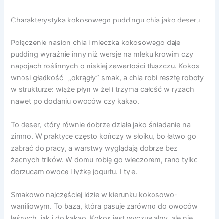
Charakterystyka kokosowego puddingu chia jako deseru
Połączenie nasion chia i mleczka kokosowego daje
pudding wyraźnie inny niż wersje na mleku krowim czy
napojach roślinnych o niskiej zawartości tłuszczu. Kokos
wnosi gładkość i „okrągły” smak, a chia robi resztę roboty
w strukturze: wiąże płyn w żel i trzyma całość w ryzach
nawet po dodaniu owoców czy kakao.
To deser, który równie dobrze działa jako śniadanie na
zimno. W praktyce często kończy w słoiku, bo łatwo go
zabrać do pracy, a warstwy wyglądają dobrze bez
żadnych trików. W domu robię go wieczorem, rano tylko
dorzucam owoce i łyżkę jogurtu. I tyle.
Smakowo najczęściej idzie w kierunku kokosowo-
waniliowym. To baza, która pasuje zarówno do owoców
leśnych, jak i do kakao. Kokos jest wyczuwalny, ale nie