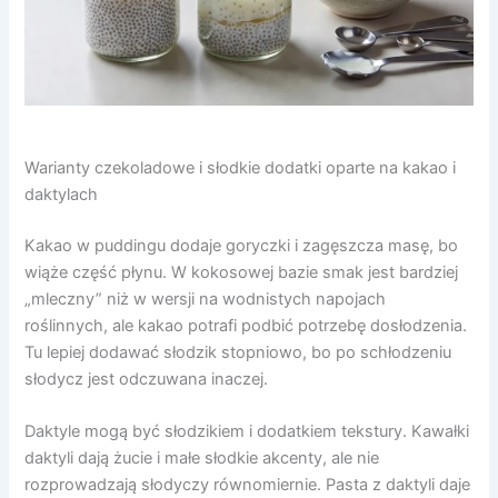
Warianty czekoladowe i słodkie dodatki oparte na kakao i
daktylach
Kakao w puddingu dodaje goryczki i zagęszcza masę, bo
wiąże część płynu. W kokosowej bazie smak jest bardziej
„mleczny” niż w wersji na wodnistych napojach
roślinnych, ale kakao potrafi podbić potrzebę dosłodzenia.
Tu lepiej dodawać słodzik stopniowo, bo po schłodzeniu
słodycz jest odczuwana inaczej.
Daktyle mogą być słodzikiem i dodatkiem tekstury. Kawałki
daktyli dają żucie i małe słodkie akcenty, ale nie
rozprowadzają słodyczy równomiernie. Pasta z daktyli daje