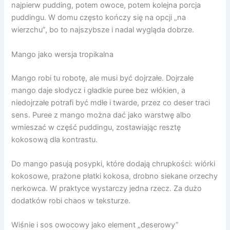
najpierw pudding, potem owoce, potem kolejna porcja
puddingu. W domu często kończy się na opcji „na
wierzchu”, bo to najszybsze i nadal wygląda dobrze.
Mango jako wersja tropikalna
Mango robi tu robotę, ale musi być dojrzałe. Dojrzałe
mango daje słodycz i gładkie puree bez włókien, a
niedojrzałe potrafi być mdłe i twarde, przez co deser traci
sens. Puree z mango można dać jako warstwę albo
wmieszać w część puddingu, zostawiając resztę
kokosową dla kontrastu.
Do mango pasują posypki, które dodają chrupkości: wiórki
kokosowe, prażone płatki kokosa, drobno siekane orzechy
nerkowca. W praktyce wystarczy jedna rzecz. Za dużo
dodatków robi chaos w teksturze.
Wiśnie i sos owocowy jako element „deserowy”