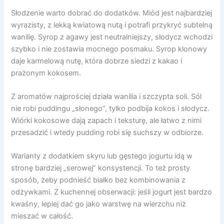
Słodzenie warto dobrać do dodatków. Miód jest najbardziej
wyrazisty, z lekką kwiatową nutą i potrafi przykryć subtelną
wanilię. Syrop z agawy jest neutralniejszy, słodycz wchodzi
szybko i nie zostawia mocnego posmaku. Syrop klonowy
daje karmelową nutę, która dobrze siedzi z kakao i
prażonym kokosem.
Z aromatów najprościej działa wanilia i szczypta soli. Sól
nie robi puddingu „słonego”, tylko podbija kokos i słodycz.
Wiórki kokosowe dają zapach i teksturę, ale łatwo z nimi
przesadzić i wtedy pudding robi się suchszy w odbiorze.
Warianty z dodatkiem skyru lub gęstego jogurtu idą w
stronę bardziej „serowej” konsystencji. To też prosty
sposób, żeby podnieść białko bez kombinowania z
odżywkami. Z kuchennej obserwacji: jeśli jogurt jest bardzo
kwaśny, lepiej dać go jako warstwę na wierzchu niż
mieszać w całość.