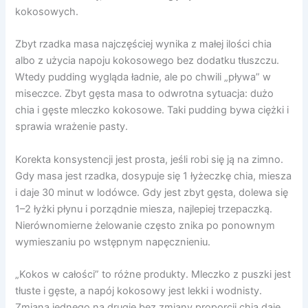
kokosowych.
Zbyt rzadka masa najczęściej wynika z małej ilości chia
albo z użycia napoju kokosowego bez dodatku tłuszczu.
Wtedy pudding wygląda ładnie, ale po chwili „pływa” w
miseczce. Zbyt gęsta masa to odwrotna sytuacja: dużo
chia i gęste mleczko kokosowe. Taki pudding bywa ciężki i
sprawia wrażenie pasty.
Korekta konsystencji jest prosta, jeśli robi się ją na zimno.
Gdy masa jest rzadka, dosypuje się 1 łyżeczkę chia, miesza
i daje 30 minut w lodówce. Gdy jest zbyt gęsta, dolewa się
1–2 łyżki płynu i porządnie miesza, najlepiej trzepaczką.
Nierównomierne żelowanie często znika po ponownym
wymieszaniu po wstępnym napęcznieniu.
„Kokos w całości” to różne produkty. Mleczko z puszki jest
tłuste i gęste, a napój kokosowy jest lekki i wodnisty.
Zmiana jednego na drugie bez zmiany proporcji chia daje